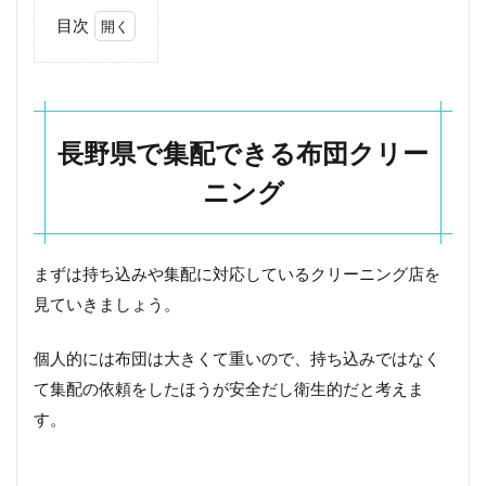
目次
1
長
野
県
で
長野県で集配できる布団クリー
集
配
ニング
で
き
る
布
まずは持ち込みや集配に対応しているクリーニング店を
団
見ていきましょう。
ク
リ
ー
個人的には布団は大きくて重いので、持ち込みではなく
ニ
ン
て集配の依頼をしたほうが安全だし衛生的だと考えま
グ
す。
1.1
巴屋