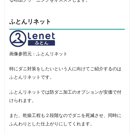
要少
な
い？
保管
ふとんリネット
サー
ビス
を使
いた
いな
らオ
画像参照元：ふとんリネット
スス
メの
特にダニ対策をしたいという人に向けてご紹介するのは
布団
クリ
ふとんリネットです。
ーニ
ング
ふとんリネットでは防ダニ加工のオプションが安価で付
5.1
けられます。
宅配
ふと
んク
また、乾燥工程も２段階なのでダニを死滅させ、同時に
リー
ふんわりとした仕上がりにしてくれます。
ニン
グリ