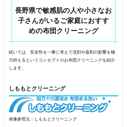
い
長野県で敏感肌の人や小さなお
時
に
子さんがいるご家庭におすす
お
す
めの布団クリーニング
す
め
の
布
続いては、安全性を一番に考えて洗剤や薬剤の影響を極
団
ク
力抑えるというコンセプトのお布団クリーニングを紹介
リ
します。
ー
ニ
ン
グ
しももとクリーニング
6.1
ふと
んク
リー
ニン
画像参照元：しももとクリーニング
グの