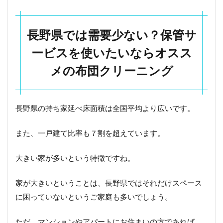
ーニ
ング
8.2
長野県では需要少ない？保管サ
2位：
ービスを使いたいならオスス
ふと
んリ
メの布団クリーニング
ネッ
ト
8.3
3位：
長野県の持ち家延べ床面積は全国平均より広いです。
ふと
んク
また、一戸建て比率も７割を超えています。
リー
ニン
グの
大きい家が多いという特徴ですね。
フレ
スコ
家が大きいということは、長野県ではそれだけスペース
に困っていないというご家庭も多いでしょう。
ただ、マンションやアパートにお住まいの方であれば、