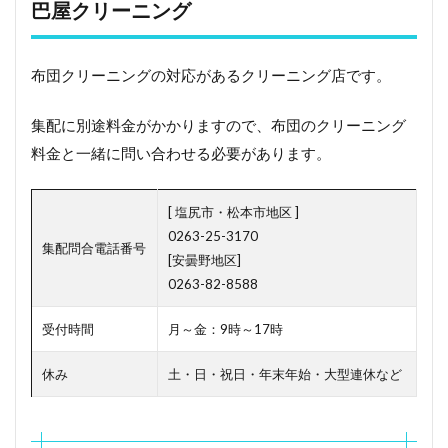
クリ
巴屋クリーニング
ーニ
ング
2
布団クリーニングの対応があるクリーニング店です。
宅配
布団
集配に別途料金がかかりますので、布団のクリーニング
クリ
ーニ
料金と一緒に問い合わせる必要があります。
ング
もお
すす
[ 塩尻市・松本市地区 ]
め！
0263-25-3170
集配問合電話番号
3
[安曇野地区]
長
0263-82-8588
野
県
受付時間
月～金：9時～17時
で
お
休み
土・日・祝日・年末年始・大型連休など
布
団
の
ダ