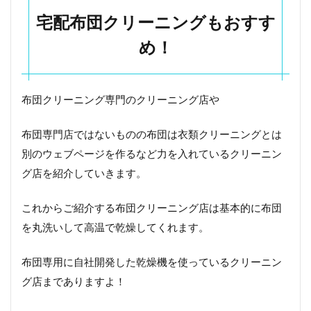
ニ
対
宅配布団クリーニングもおすす
策
め！
を
し
っ
か
り
布団クリーニング専門のクリーニング店や
行
い
布団専門店ではないものの布団は衣類クリーニングとは
た
い
別のウェブページを作るなど力を入れているクリーニン
場
グ店を紹介していきます。
合
3.1
これからご紹介する布団クリーニング店は基本的に布団
ふと
を丸洗いして高温で乾燥してくれます。
んリ
ネッ
ト
布団専用に自社開発した乾燥機を使っているクリーニン
4
グ店までありますよ！
長
野