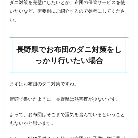
ダニ対策を完璧にしたいとか、布団の保管サービスを使
県
で
いたいなど、需要別にご紹介するので参考にしてくださ
敏
い。
感
肌
の
人
や
長野県でお布団のダニ対策をし
小
さ
っかり行いたい場合
な
お
子
さ
まずはお布団のダニ対策ですね。
ん
が
い
冒頭で書いたように、長野県は熱帯夜が少ないです。
る
ご
よって、お布団はそこまで湿気を含んでいるということ
家
庭
もないかと思います。
に
お
す