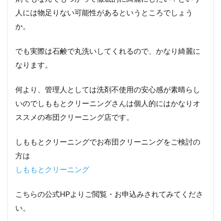
す
め
人には物足りない可能性があるというところでしょう
の
か。
布
団
ク
でも実際は石鹸で丸洗いしてくれるので、かなり綺麗に
リ
なります。
ー
ニ
ン
何より、管理人としては洗剤不使用の安心感が素晴らし
グ
いのでしももとクリーニングさんは個人的にはかなりオ
総
合
ススメの布団クリーニング店です。
ラ
ン
しももとクリーニングでお布団クリーニングをご検討の
キ
ン
方は
グ
しももとクリーニング
8.1
1位：
こちらの公式HPよりご閲覧・お申込みされてみてくださ
しも
い。
もと
クリ