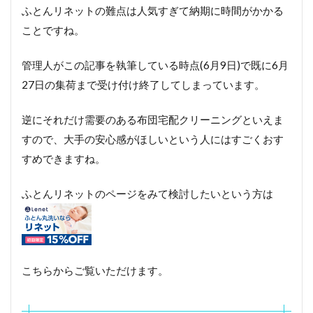
ナビ
ふとんリネットの難点は人気すぎて納期に時間がかかる
ス
ことですね。
6
長
管理人がこの記事を執筆している時点(6月9日)で既に6月
野
県
27日の集荷まで受け付け終了してしまっています。
で
大
逆にそれだけ需要のある布団宅配クリーニングといえま
き
な
すので、大手の安心感がほしいという人にはすごくおす
布
すめできますね。
団
を
ク
ふとんリネットのページをみて検討したいという方は
リ
ー
ニ
ン
グ
に
こちらからご覧いただけます。
出
し
た