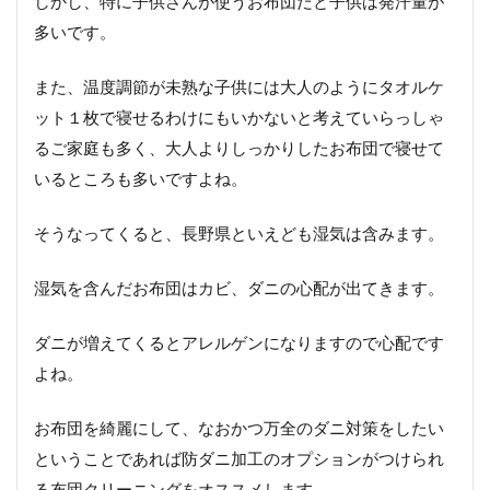
しかし、特に子供さんが使うお布団だと子供は発汗量が
す
多いです。
め
の
布
また、温度調節が未熟な子供には大人のようにタオルケ
団
ット１枚で寝せるわけにもいかないと考えていらっしゃ
ク
リ
るご家庭も多く、大人よりしっかりしたお布団で寝せて
ー
いるところも多いですよね。
ニ
ン
グ
そうなってくると、長野県といえども湿気は含みます。
4.1
湿気を含んだお布団はカビ、ダニの心配が出てきます。
しも
もと
クリ
ダニが増えてくるとアレルゲンになりますので心配です
ーニ
ング
よね。
5
お布団を綺麗にして、なおかつ万全のダニ対策をしたい
長野
県で
ということであれば防ダニ加工のオプションがつけられ
は需
る布団クリーニングをオススメします。