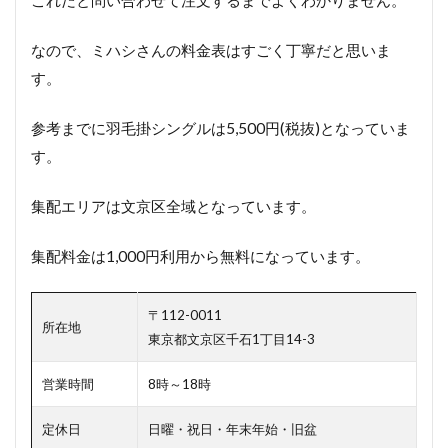
2
宅配
なので、ミハシさんの料金表はすごく丁寧だと思いま
布団
す。
クリ
ーニ
ング
参考までに羽毛掛シングルは5,500円(税抜)となっていま
もお
す。
すす
め！
集配エリアは文京区全域となっています。
3
お
布
集配料金は1,000円利用から無料になっています。
団
の
ダ
〒112-0011
所在地
ニ
東京都文京区千石1丁目14-3
対
策
営業時間
8時～18時
を
し
っ
定休日
日曜・祝日・年末年始・旧盆
か