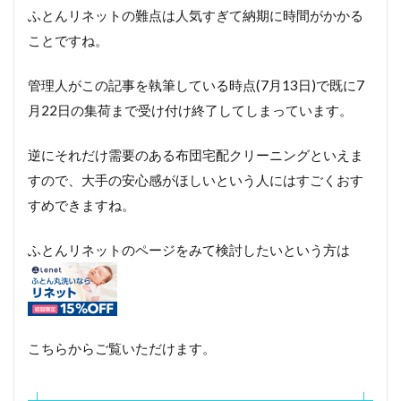
ク
ふとんリネットの難点は人気すぎて納期に時間がかかる
リ
ことですね。
ー
ニ
ン
管理人がこの記事を執筆している時点(7月13日)で既に7
グ
月22日の集荷まで受け付け終了してしまっています。
ま
と
め
逆にそれだけ需要のある布団宅配クリーニングといえま
すので、大手の安心感がほしいという人にはすごくおす
すめできますね。
ふとんリネットのページをみて検討したいという方は
こちらからご覧いただけます。