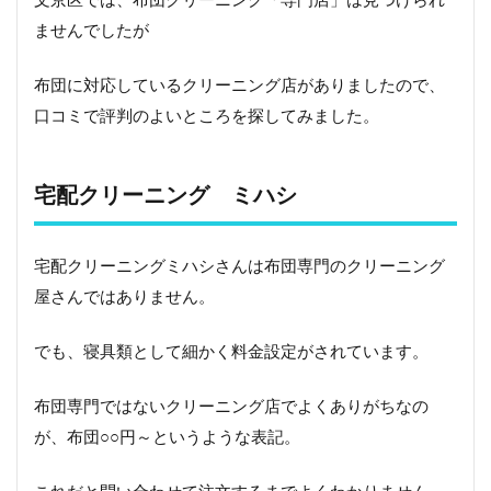
ク
リ
ませんでしたが
ー
ニ
布団に対応しているクリーニング店がありましたので、
ン
グ
口コミで評判のよいところを探してみました。
1.1
宅配
宅配クリーニング ミハシ
クリ
ーニ
ン
グ
宅配クリーニングミハシさんは布団専門のクリーニング
ミハ
屋さんではありません。
シ
1.2
でも、寝具類として細かく料金設定がされています。
クリ
ーニ
ング
布団専門ではないクリーニング店でよくありがちなの
ショ
が、布団○○円～というような表記。
ッ
プ
Five A
これだと問い合わせて注文するまでよくわかりません。