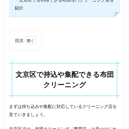
紹介
目次
1
文
京
区
で
文京区で持込や集配できる布団
持
込
クリーニング
や
集
配
で
まずは持ち込みや集配に対応しているクリーニング店を
き
見ていきましょう。
る
布
団
文京区では、布団クリーニング「専門店」は見つけられ