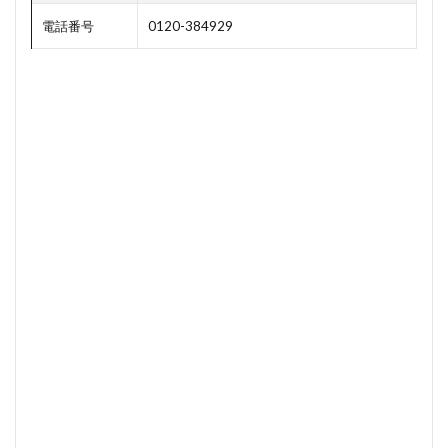
り
電話番号
0120-384929
行
い
た
い
場
合
3.1
ふと
んリ
ネッ
ト
4
敏
感
肌
の
人
や
小
さ
な