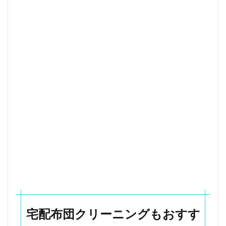
い
な
ら
オ
ス
ス
メ
の
布
団
ク
リ
ー
ニ
ン
グ
5.1
宅配
ふと
んク
リー
宅配布団クリーニングもおすす
ニン
グリ