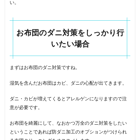
お
い。
す
す
め
の
お布団のダニ対策をしっかり行
布
団
いたい場合
ク
リ
ー
ニ
ン
まずはお布団のダニ対策ですね。
グ
湿気を含んだお布団はカビ、ダニの心配が出てきます。
6.1
ふと
んク
ダニ・カビが増えてくるとアレルゲンになりますので注
リー
意が必要です。
ニン
グの
フレ
お布団を綺麗にして、なおかつ万全のダニ対策をしたい
スコ
ということであれば防ダニ加工のオプションがつけられ
7