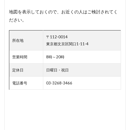
グ
地図を表示しておくので、お近くの人はご検討されてく
4.1
しも
ださい。
もと
クリ
ーニ
〒112-0014
ング
所在地
東京都文京区関口1-11-4
5
お
営業時間
8時～20時
布
団
定休日
日曜日・祝日
の
保
電話番号
03-3268-3466
管
サ
ー
ビ
ス
を
使
い
た