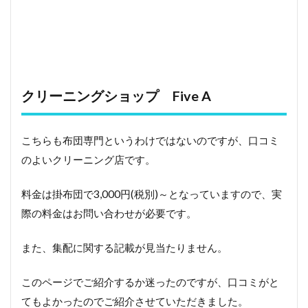
お
子
さ
ん
が
い
る
クリーニングショップ Five A
ご
家
庭
こちらも布団専門というわけではないのですが、口コミ
に
お
のよいクリーニング店です。
す
す
料金は掛布団で3,000円(税別)～となっていますので、実
め
の
際の料金はお問い合わせが必要です。
布
団
また、集配に関する記載が見当たりません。
ク
リ
ー
このページでご紹介するか迷ったのですが、口コミがと
ニ
ン
てもよかったのでご紹介させていただきました。