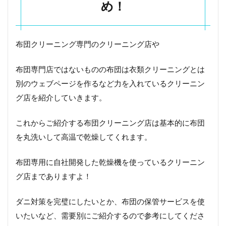
め！
ナビ
ス
6
布団クリーニング専門のクリーニング店や
大
き
な
布団専門店ではないものの布団は衣類クリーニングとは
布
別のウェブページを作るなど力を入れているクリーニン
団
を
グ店を紹介していきます。
ク
リ
これからご紹介する布団クリーニング店は基本的に布団
ー
ニ
を丸洗いして高温で乾燥してくれます。
ン
グ
に
布団専用に自社開発した乾燥機を使っているクリーニン
出
グ店までありますよ！
し
た
い
ダニ対策を完璧にしたいとか、布団の保管サービスを使
時
いたいなど、需要別にご紹介するので参考にしてくださ
に