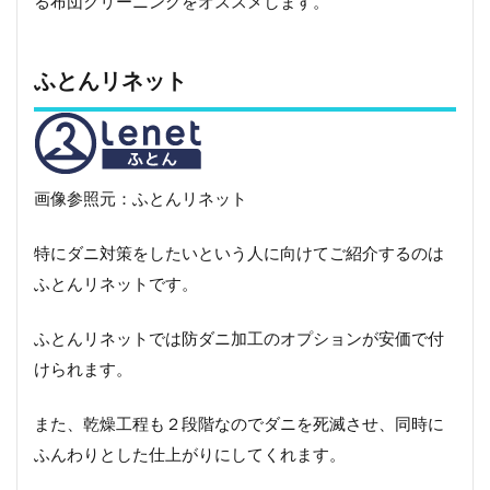
る布団クリーニングをオススメします。
【文
京区
版】
需要
ふとんリネット
別オ
スス
メ布
団ク
リー
ニン
画像参照元：ふとんリネット
グま
とめ
特にダニ対策をしたいという人に向けてご紹介するのは
8
ふとんリネットです。
文
京
ふとんリネットでは防ダニ加工のオプションが安価で付
区
の
けられます。
オ
ス
ス
また、乾燥工程も２段階なのでダニを死滅させ、同時に
メ
ふんわりとした仕上がりにしてくれます。
布
団