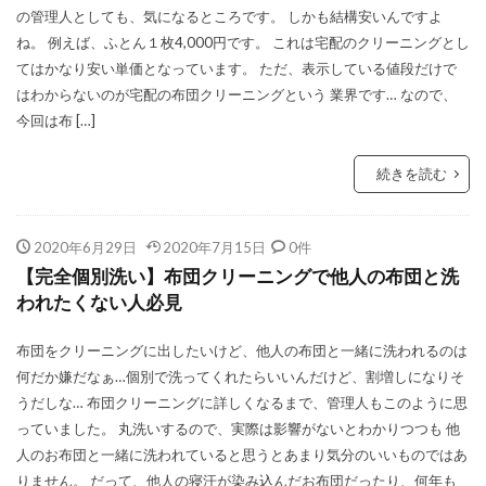
の管理人としても、気になるところです。 しかも結構安いんですよ
ね。 例えば、ふとん１枚4,000円です。 これは宅配のクリーニングとし
てはかなり安い単価となっています。 ただ、表示している値段だけで
はわからないのが宅配の布団クリーニングという 業界です… なので、
今回は布 […]
続きを読む
2020年6月29日
2020年7月15日
0件
【完全個別洗い】布団クリーニングで他人の布団と洗
われたくない人必見
布団をクリーニングに出したいけど、他人の布団と一緒に洗われるのは
何だか嫌だなぁ…個別で洗ってくれたらいいんだけど、割増しになりそ
うだしな… 布団クリーニングに詳しくなるまで、管理人もこのように思
っていました。 丸洗いするので、実際は影響がないとわかりつつも 他
人のお布団と一緒に洗われていると思うとあまり気分のいいものではあ
りません。 だって、他人の寝汗が染み込んだお布団だったり、何年も